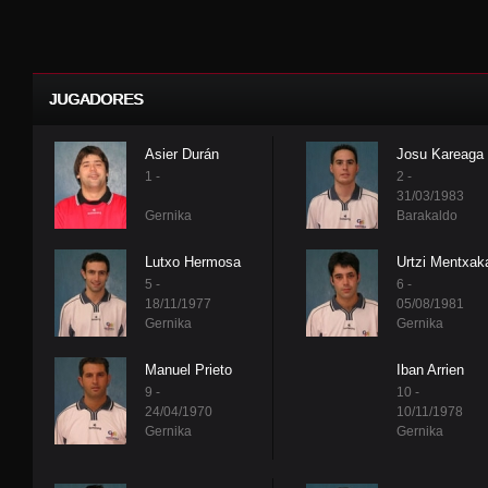
JUGADORES
Asier Durán
Josu Kareaga
1 -
2 -
31/03/1983
Gernika
Barakaldo
Lutxo Hermosa
Urtzi Mentxak
5 -
6 -
18/11/1977
05/08/1981
Gernika
Gernika
Manuel Prieto
Iban Arrien
9 -
10 -
24/04/1970
10/11/1978
Gernika
Gernika